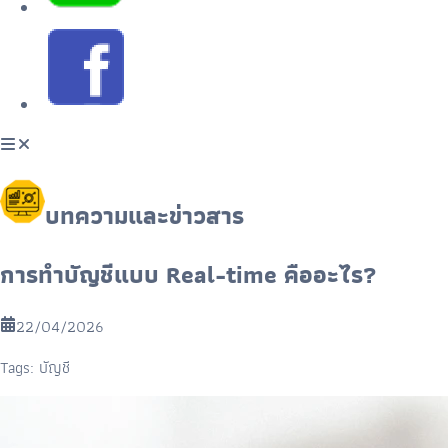
บทความและข่าวสาร
การทำบัญชีแบบ Real-time คืออะไร?
22/04/2026
Tags:
บัญชี