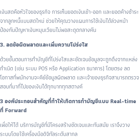
เงินสดคือหัวใจของธุรกิจ การเห็นยอดเงินเข้า-ออก และยอดค้างชำระ
จากลูกหนี้แบบสดใหม่ ช่วยให้คุณวางแผนการใช้เงินได้ล่วงหน้า
ป้องกันปัญหาเงินหมุนเวียนไม่พอสะดุดกลางคัน
3.
ลดข้อผิดพลาดและเพิ่มความโปร่งใส
ด้วยขั้นตอนการทำบัญชีที่โปร่งใสและชัดเจนข้อมูลจะถูกดึงจากแหล่ง
กำเนิด (เช่น ระบบ POS หรือ Application ธนาคาร) โดยตรง ลด
โอกาสที่พนักงานจะคีย์ข้อมูลผิดพลาด และเจ้าของธุรกิจสามารถตรวจ
สอบที่มาที่ไปของเงินได้ทุกบาททุกสตางค์
3
องค์ประกอบสำคัญที่ทำให้เกิดการทำบัญชีแบบ
Real-time
ที่
Forward
เพื่อให้ได้
บริการบัญชีที่มีโครงสร้างชัดเจนและทันสมัย
เราจึงวาง
ระบบโดยใช้เครื่องมือดิจิทัลระดับสากล