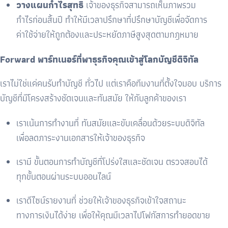
วางแผนกำไรสุทธิ
เจ้าของธุรกิจสามารถเห็นภาพรวม
กำไรก่อนสิ้นปี ทำให้มีเวลาปรึกษาที่ปรึกษาบัญชีเพื่อจัดการ
ค่าใช้จ่ายให้ถูกต้องและประหยัดภาษีสูงสุดตามกฎหมาย
Forward
พาร์ทเนอร์ที่พาธุรกิจคุณเข้าสู่โลกบัญชีดิจิทัล
เราไม่ใช่แค่คนรับทำบัญชี
ทั่วไป แต่เราคือทีมงานที่ตั้งใจมอบ
บริการ
บัญชีที่มีโครงสร้างชัดเจนและทันสมัย
ให้กับลูกค้าของเรา
เราเน้นการทำงานที่
ทันสมัยและขับเคลื่อนด้วยระบบดิจิทัล
เพื่อลดภาระงานเอกสารให้เจ้าของธุรกิจ
เรามี
ขั้นตอนการทำบัญชีที่โปร่งใสและชัดเจน
ตรวจสอบได้
ทุกขั้นตอนผ่านระบบออนไลน์
เราดีไซน์รายงานที่
ช่วยให้เจ้าของธุรกิจเข้าใจสถานะ
ทางการเงินได้ง่าย
เพื่อให้คุณมีเวลาไปโฟกัสการทำยอดขาย