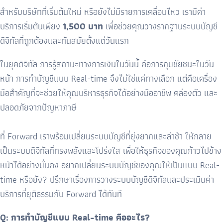
สำหรับบริษัทที่เริ่มต้นใหม่ หรือยังไม่มีรายการเคลื่อนไหว เรามีค่า
บริการเริ่มต้นเพียง
1,500
บาท
เพื่อช่วยคุณวางรากฐานระบบบัญชี
ดิจิทัลที่ถูกต้องและทันสมัยตั้งแต่วันแรก
ในยุคดิจิทัล การรู้สถานะทางการเงินในวันนี้ คือการกุมชัยชนะในวัน
หน้า
การทำบัญชีแบบ
Real-time
จึงไม่ใช่แค่ทางเลือก แต่คือเครื่อง
มือสำคัญที่จะช่วยให้คุณบริหารธุรกิจได้อย่างมืออาชีพ คล่องตัว และ
ปลอดภัยจากปัญหาภาษี
ที่
Forward
เราพร้อมเปลี่ยนระบบบัญชีที่ยุ่งยากและล่าช้า ให้กลาย
เป็นระบบดิจิทัลที่ทรงพลังและโปร่งใส เพื่อให้ธุรกิจของคุณก้าวไปข้าง
หน้าได้อย่างมั่นคง อยากเปลี่ยนระบบบัญชีของคุณให้เป็นแบบ
Real-
time
หรือยัง
?
ปรึกษาเรื่องการวางระบบบัญชีดิจิทัลและประเมินค่า
บริการที่ยุติธรรมกับ
Forward
ได้ทันที
Q: การทำบัญชีแบบ Real-time คืออะไร?