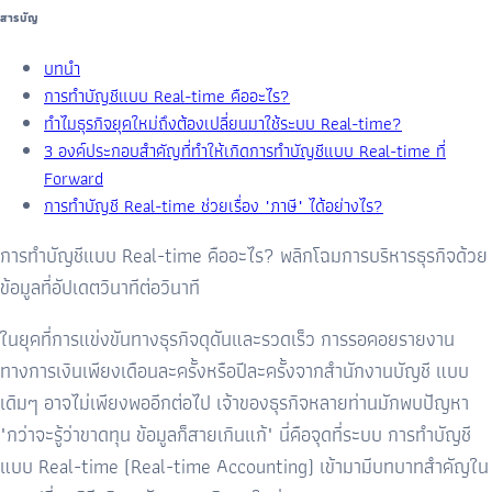
สารบัญ
บทนำ
การทำบัญชีแบบ Real-time คืออะไร?
ทำไมธุรกิจยุคใหม่ถึงต้องเปลี่ยนมาใช้ระบบ Real-time?
3 องค์ประกอบสำคัญที่ทำให้เกิดการทำบัญชีแบบ Real-time ที่
Forward
การทำบัญชี Real-time ช่วยเรื่อง "ภาษี" ได้อย่างไร?
การทำบัญชีแบบ Real-time คืออะไร? พลิกโฉมการบริหารธุรกิจด้วย
ข้อมูลที่อัปเดตวินาทีต่อวินาที
ในยุคที่การแข่งขันทางธุรกิจดุดันและรวดเร็ว การรอคอยรายงาน
ทางการเงินเพียงเดือนละครั้งหรือปีละครั้งจากสำนักงานบัญชี แบบ
เดิมๆ อาจไม่เพียงพออีกต่อไป เจ้าของธุรกิจหลายท่านมักพบปัญหา
"กว่าจะรู้ว่าขาดทุน ข้อมูลก็สายเกินแก้" นี่คือจุดที่ระบบ การทำบัญชี
แบบ Real-time (Real-time Accounting) เข้ามามีบทบาทสำคัญใน