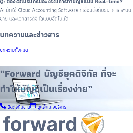
Q: ต้องใช้โปรแกรมอะไรในการทำบัญชีแบบ Real-time?
A: มักใช้ Cloud Accounting Software ที่เชื่อมต่อกับธนาคาร ระบบ
ขาย และเอกสารดิจิทัลแบบอัตโนมัติ
บทความและข่าวสาร
บทความทั้งหมด
“Forward บัญชียุคดิจิทัล ที่จะ
ทำให้บัญชีเป็นเรื่องง่าย”
ติดต่อทีมงาน
ดูแพ็คเกจบริการ