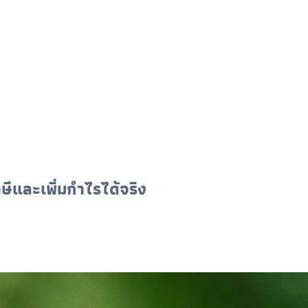
าษีและเพิ่มกำไรได้จริง