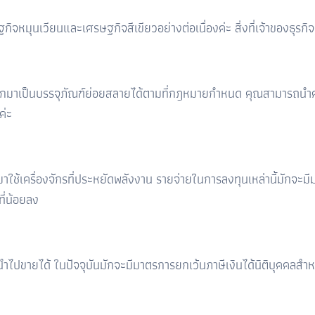
ษฐกิจหมุนเวียนและเศรษฐกิจสีเขียวอย่างต่อเนื่องค่ะ สิ่งที่เจ้าของธุร
กมาเป็นบรรจุภัณฑ์ย่อยสลายได้ตามที่กฎหมายกำหนด คุณสามารถนำค่าใช้จ
ค่ะ
มาใช้เครื่องจักรที่ประหยัดพลังงาน รายจ่ายในการลงทุนเหล่านี้มักจะมี
ที่น้อยลง
ขายได้ ในปัจจุบันมักจะมีมาตรการยกเว้นภาษีเงินได้นิติบุคคลสำหรับก