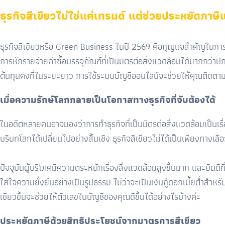
ธุรกิจสีเขียวไม่ใช่แค่เทรนด์ แต่ช่วยประหยัดภาษี
ธุรกิจสีเขียวหรือ
Green Business
ในปี
2569
คือกุญแจสำคัญในการส
การหักรายจ่ายค่าซื้อบรรจุภัณฑ์ที่เป็นมิตรต่อสิ่งแวดล้อมได้มากกว
ต้นทุนคงที่ในระยะยาว การใช้ระบบบัญชีออนไลน์จะช่วยให้คุณติดตามผล
เมื่อความรักษ์โลกกลายเป็นโอกาสทางธุรกิจที่จับต้องได้
ในอดีตหลายคนอาจมองว่าการทำธุรกิจที่เป็นมิตรต่อสิ่งแวดล้อมเป็นเ
บริบทโลกได้เปลี่ยนไปอย่างสิ้นเชิง ธุรกิจสีเขียวไม่ได้เป็นเพียงทาง
ปัจจุบันผู้บริโภคมีความตระหนักเรื่องสิ่งแวดล้อมสูงขึ้นมาก และยินด
ใส่ใจความยั่งยืนอย่างเป็นรูปธรรม ไม่ว่าจะเป็นเงินกู้ดอกเบี้ยต่ำสำ
เขียวขึ้นจะช่วยให้ตัวเลขในบัญชีของคุณดีขึ้นได้อย่างไรบ้างค่ะ
ประหยัดภาษีด้วยสิทธิประโยชน์จากมาตรการสีเขียว