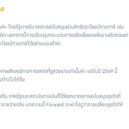
69
่ะ โดยรัฐบาลมีมาตรการสนับสนุนผ่านสิทธิประโยชน์ทางภาษี เช่น
นเครดิต นอกจากนี้การปรับปรุงกระบวนการผลิตเพื่อลดพลังงานยังช่วยลด
ะโยชน์ทางภาษีได้อย่างแม่นยำค่ะ
งภาพลักษณ์ทางการตลาดที่ดูสวยงามเท่านั้นค่ะ แต่ในปี
2569
นี้
งก้าวไปให้ถึง
ียวกัน ภาครัฐและสถาบันการเงินก็ได้ออกมาตรการสนับสนุนธุรกิจที่
ว่ารายจ่ายจริง บทความนี้
Forward
จะพาไปดูว่าการเปลี่ยนธุรกิจให้