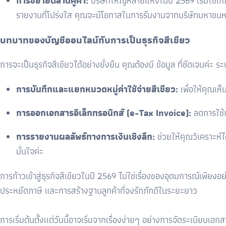
การขยายตลาดคู่ค้า:
บริษัทใหญ่หลายแห่งในปี
2569
เริ่มใช้เ
รายงานที่โปร่งใส คุณจะมีโอกาสในการรับงานจากบริษัทมหาชนหร
บทบาทของบัญชีออนไลน์กับการเป็นธุรกิจสีเขียว
การจะเป็นธุรกิจสีเขียวได้อย่างยั่งยืน คุณต้องมี ข้อมูล ที่ชัดเจนค่
การบันทึกและแยกหมวดหมู่ค่าใช้จ่ายสีเขียว:
เพื่อให้คุณเ
การออกเอกสารอิเล็กทรอนิกส์ (
e-Tax Invoice):
ลดการใช้
การรายงานผลลัพธ์ทางการเงินเชิงลึก:
ช่วยให้คุณวิเคราะห์
มั่นใจค่ะ
การก้าวเข้าสู่ธุรกิจสีเขียวในปี 2569 ไม่ใช่เรื่องของอุดมการณ์เพี
ประหยัดภาษี และการสร้างฐานลูกค้าที่จงรักภักดีในระยะยาว
การเริ่มต้นตั้งแต่วันนี้อาจเริ่มจากเรื่องง่ายๆ อย่างการจัดระเบียบ