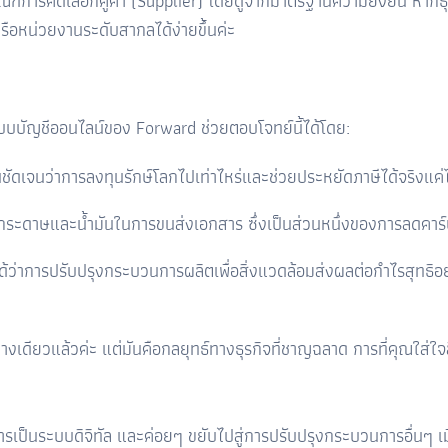
กณฑ์การคัดเลือกคู่ค้า (
Supplier)
โดยดูจากมาตรฐานความยั่งยืน หากธุ
ือหน่วยงานระดับสากลได้ง่ายขึ้นค่ะ
ะ ระบบบัญชีออนไลน์ของ
Forward
ช่วยตอบโจทย์นี้ได้โดย:
ห็นชัดเจนว่าการลงทุนรักษ์โลกไปเท่าไหร่และช่วยประหยัดภาษีได้จริงแค
กระดาษและน้ำมันในการขนส่งเอกสาร ซึ่งเป็นส่วนหนึ่งของการลดคาร์บ
ได้ว่าการปรับปรุงกระบวนการผลิตเพื่อสิ่งแวดล้อมส่งผลต่อกำไรสุทธิ
ยงอย่างเดียวแล้วค่ะ แต่มันคือกลยุทธ์ทางธุรกิจที่ชาญฉลาด การที่คุ
เอกสารเป็นระบบดิจิทัล และค่อยๆ ขยับไปสู่การปรับปรุงกระบวนการอื่นๆ