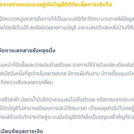
กรายจ่ายแมนนวลสู่ผังบัญชีดิจิทัลเพื่อการเติบโต
ารจัดหมวดหมู่เอกสารต้นทางให้เป็นระบบดิจิทัล ตัดกระบวนการคีย์ข้อมูล
รายจ่ายโดยอัตโนมัติ ลดข้อผิดพลาดทางบัญชี และแปลงตัวเลขหลังบ้านที
ัดการเอกสารยังหยุดนิ่ง
แหน่งหน้าที่จัดซื้อและจ่ายเงินด้วยตัวเอง รายการใช้จ่ายในแต่ละเดื
่เมื่อวันหนึ่งที่ธุรกิจเริ่มขยายสเกล มีการเพิ่มทีมงาน มีการตั้งแผ
มเกิดความสับสนคลาดเคลื่อน
จล่าช้า บิลค่าน้ำมันซีดจางจนมองไม่เห็นตัวเลข หรือการแยกประเภท
ทำให้นักบัญชีไม่สามารถปิดงบการเงินได้ตรงเวลา เจ้าของธุรกิจจึงไม่เคย
งสร้างบันทึกรายจ่ายสู่ระบบผังบัญชีดิจิทัลจึงเป็นกุญแจสำคัญที่ช่ว
บียบข้อมูลการเงิน