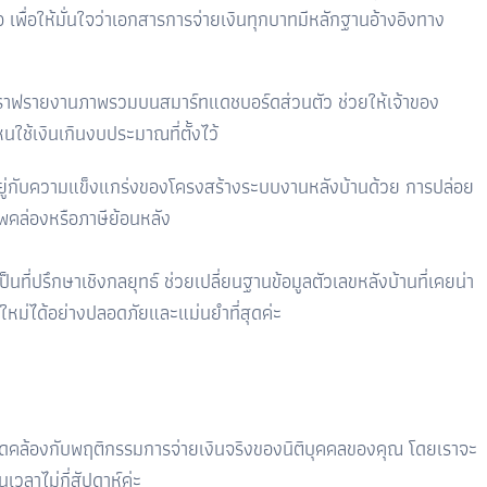
อให้มั่นใจว่าเอกสารการจ่ายเงินทุกบาทมีหลักฐานอ้างอิงทาง
ราฟรายงานภาพรวมบนสมาร์ทแดชบอร์ดส่วนตัว ช่วยให้เจ้าของ
นใช้เงินเกินงบประมาณที่ตั้งไว้
ขึ้นอยู่กับความแข็งแกร่งของโครงสร้างระบบงานหลังบ้านด้วย การปล่อย
พคล่องหรือภาษีย้อนหลัง
ที่ปรึกษาเชิงกลยุทธ์ ช่วยเปลี่ยนฐานข้อมูลตัวเลขหลังบ้านที่เคยน่า
หม่ได้อย่างปลอดภัยและแม่นยำที่สุดค่ะ
สอดคล้องกับพฤติกรรมการจ่ายเงินจริงของนิติบุคคลของคุณ โดยเราจะ
วลาไม่กี่สัปดาห์ค่ะ