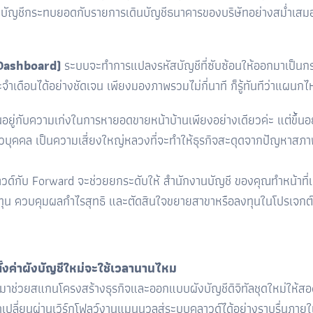
ชีกระทบยอดกับรายการเดินบัญชีธนาคารของบริษัทอย่างสม่ำเสมอ เพื่
 Dashboard)
ระบบจะทำการแปลงรหัสบัญชีที่ซับซ้อนให้ออกมาเป็นก
เดือนได้อย่างชัดเจน เพียงมองภาพรวมไม่กี่นาที ก็รู้ทันทีว่าแผนกไห
ได้ขึ้นอยู่กับความเก่งในการหายอดขายหน้าบ้านเพียงอย่างเดียวค่ะ แต่
วบุคคล เป็นความเสี่ยงใหญ่หลวงที่จะทำให้ธุรกิจสะดุดจากปัญหาสภา
าวด์กับ Forward จะช่วยยกระดับให้ สำนักงานบัญชี ของคุณทำหน้าที่เป็น
นทุน ควบคุมผลกำไรสุทธิ และตัดสินใจขยายสาขาหรือลงทุนในโปรเจกต์ใ
้งค่าผังบัญชีใหม่จะใช้เวลานานไหม
ข้ามาช่วยสแกนโครงสร้างธุรกิจและออกแบบผังบัญชีดิจิทัลชุดใหม่ให้
ี่ยนผ่านเวิร์กโฟลว์งานแมนนวลสู่ระบบคลาวด์ได้อย่างราบรื่นภายในเ