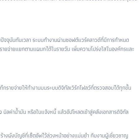
บบปัจจุบันทันเวลา ระบบทำงานผ่านซอฟต์แวร์คลาวด์ที่มีการกำหนด
้างรายจ่ายแยกตามแผนกได้ในรายวัน เพิ่มความโปร่งใสในองค์กรและ
รายจ่ายให้ทำงานบนระบบดิจิทัลเวิร์กโฟลว์ที่ตรวจสอบได้ทุกขั้น
บิลค่าน้ำมัน หรือใบแจ้งหนี้ แล้วอัปโหลดเข้าสู่คลังเอกสารดิจิทัล
างผังบัญชีที่เซ็ตอัพไว้ล่วงหน้าอย่างแม่นยำ ทีมงานผู้เชี่ยวชาญ