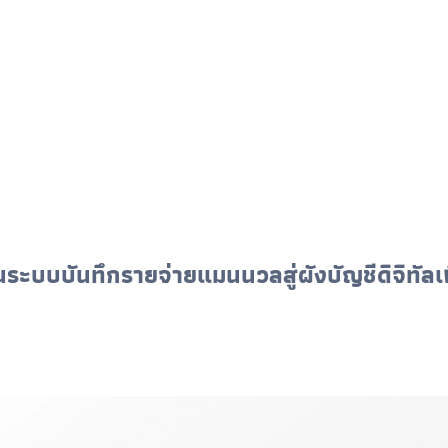
นระบบบันทึกรายจ่ายแมนนวลสู่ผังบัญชีดิจิทัลเ