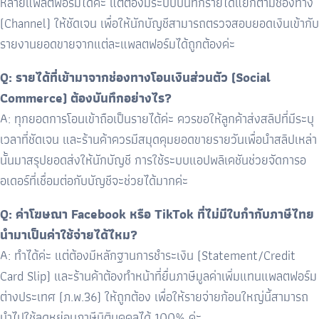
หลายแพลตฟอร์มได้ค่ะ แต่ต้องมีระบบบันทึกรายได้แยกตามช่องทาง
(
Channel)
ให้ชัดเจน เพื่อให้นักบัญชีสามารถตรวจสอบยอดเงินเข้ากับ
รายงานยอดขายจากแต่ละแพลตฟอร์มได้ถูกต้องค่ะ
Q: รายได้ที่เข้ามาจากช่องทางโอนเงินส่วนตัว (
Social
Commerce)
ต้องบันทึกอย่างไร
?
A:
ทุกยอดการโอนเข้าถือเป็นรายได้ค่ะ ควรขอให้ลูกค้าส่งสลิปที่มีระบุ
เวลาที่ชัดเจน และร้านค้าควรมีสมุดคุมยอดขายรายวันเพื่อนำสลิปเหล่า
นั้นมาสรุปยอดส่งให้นักบัญชี การใช้ระบบแอปพลิเคชันช่วยจัดการอ
อเดอร์ที่เชื่อมต่อกับบัญชีจะช่วยได้มากค่ะ
Q: ค่าโฆษณา
Facebook
หรือ
TikTok
ที่ไม่มีใบกำกับภาษีไทย
นำมาเป็นค่าใช้จ่ายได้ไหม
?
A:
ทำได้ค่ะ แต่ต้องมีหลักฐานการชำระเงิน (
Statement/Credit
Card Slip)
และร้านค้าต้องทำหน้าที่ยื่นภาษีมูลค่าเพิ่มแทนแพลตฟอร์ม
ต่างประเทศ (ภ.พ.
36)
ให้ถูกต้อง เพื่อให้รายจ่ายก้อนใหญ่นี้สามารถ
นำไปใช้ลดหย่อนภาษีนิติบุคคลได้
100%
ค่ะ