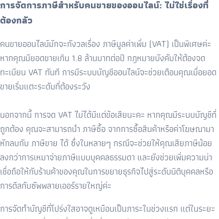
การจัดการภาษีสำหรับคนขายของออนไลน์: ไม่ใช่เรื่องที่
ต้องกลัว
คนขายออนไลน์มักจะกังวลเรื่อง ภาษีมูลค่าเพิ่ม (
VAT)
เป็นพิเศษค่ะ
หากคุณมียอดขายเกิน
1.8
ล้านบาทต่อปี กฎหมายบังคับให้ต้องจด
ทะเบียน
VAT
ทันที การมีระบบบัญชีออนไลน์จะช่วยเตือนคุณเมื่อยอด
ขายเริ่มแตะระดับที่ต้องระวัง
นอกจากนี้ การจด
VAT
ไม่ได้มีแต่ข้อเสียนะคะ หากคุณมีระบบบัญชีที่
ถูกต้อง คุณจะสามารถนำ ภาษีซื้อ จากการซื้อสินค้าหรือค่าโฆษณามา
หักลบกับ ภาษีขาย ได้ ซึ่งในหลายๆ กรณีจะช่วยให้คุณเสียภาษีน้อย
ลงกว่าการเหมาจ่ายภาษีแบบบุคคลธรรมดา และยังช่วยเพิ่มความน่า
เชื่อถือให้กับร้านค้าของคุณในการขยายธุรกิจไปสู่ระดับนิติบุคคลหรือ
การดีลกับซัพพลายเออร์รายใหญ่ค่ะ
การจัดทำบัญชีที่โปร่งใสอาจดูเหมือนเป็นภาระในช่วงแรก แต่ในระยะ