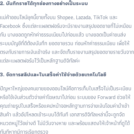
2. บันทึกรายได้ทุกช่องทางอย่างเป็นระบบ
แม่ค้าออนไลน์ยุคนี้ขายทั้งบน Shopee, Lazada, TikTok และ
Facebook ซึ่งแต่ละแพลตฟอร์มจะมีรายงานสรุปยอดขายที่ไม่เหมือน
กัน บางยอดถูกหักค่าธรรมเนียมไปก่อนแล้ว บางยอดเป็นค่าขนส่ง
ระบบบัญชีที่ดีต้องบันทึก ยอดขายรวม ก่อนหักค่าธรรมเนียม เพื่อให้
ตรงกับรายการเงินเข้าจริง และจัดเก็บรายงานสรุปยอดขายรายวันจาก
แต่ละแพลตฟอร์มไว้เป็นหลักฐานดิจิทัลค่ะ
3. จัดการสลิปและใบเสร็จค่าใช้จ่ายด้วยเทคโนโลยี
ปัญหาใหญ่ของคนขายของออนไลน์คือการเก็บใบเสร็จไม่เป็นระเบียบ
หรือใช้เงินส่วนตัวจ่ายค่าโฆษณาไปก่อน ระบบของ Forward ช่วยให้
คุณถ่ายรูปใบเสร็จหรือแคปหน้าจอหลักฐานการจ่ายเงินโอนค่านำเข้า
สินค้า แล้วอัปโหลดเข้าระบบได้ทันที เอกสารดิจิทัลเหล่านี้จะถูกจัด
หมวดหมู่ไว้อย่างดี ไม่มีวันจางหาย และพร้อมแสดงให้เจ้าหน้าที่ดูได้
ทันทีหากมีการเรียกตรวจ