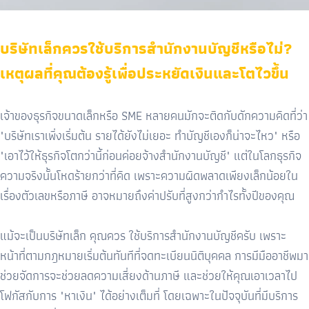
บริษัทเล็กควรใช้บริการสำนักงานบัญชีหรือไม่?
เหตุผลที่คุณต้องรู้เพื่อประหยัดเงินและโตไวขึ้น
เจ้าของธุรกิจขนาดเล็กหรือ SME หลายคนมักจะติดกับดักความคิดที่ว่า
"บริษัทเราเพิ่งเริ่มต้น รายได้ยังไม่เยอะ ทำบัญชีเองก็น่าจะไหว" หรือ
"เอาไว้ให้ธุรกิจโตกว่านี้ก่อนค่อยจ้างสำนักงานบัญชี" แต่ในโลกธุรกิจ
ความจริงนั้นโหดร้ายกว่าที่คิด เพราะความผิดพลาดเพียงเล็กน้อยใน
เรื่องตัวเลขหรือภาษี อาจหมายถึงค่าปรับที่สูงกว่ากำไรทั้งปีของคุณ
แม้จะเป็นบริษัทเล็ก คุณควร ใช้บริการสำนักงานบัญชีครับ เพราะ
หน้าที่ตามกฎหมายเริ่มต้นทันทีที่จดทะเบียนนิติบุคคล การมีมืออาชีพมา
ช่วยจัดการจะช่วยลดความเสี่ยงด้านภาษี และช่วยให้คุณเอาเวลาไป
โฟกัสกับการ "หาเงิน" ได้อย่างเต็มที่ โดยเฉพาะในปัจจุบันที่มีบริการ