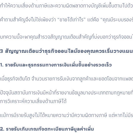
ทำให้ความเสี่ยงด้านภาษีและความผิดพลาดทางบัญชีเพิ่มขึ้นตามไปด้
คำถามสำคัญจึงไม่ใช่เพียงว่า “ขายได้เท่าไร” แต่คือ “คุณมีระบบรองร
บทความนี้จะพาคุณสำรวจสัญญาณเตือนสำคัญที่บ่งบอกว่าธุรกิจออนไลน์
3
สัญญาณเตือนว่าธุรกิจออนไลน์ของคุณควรเริ่มวางแผนเ
1.
รายรับและธุรกรรมทางการเงินเพิ่มขึ้นอย่างรวดเร็ว
เมื่อธุรกิจเติบโต จำนวนรายการรับเงินจากลูกค้าและยอดโอนจากแพลตฟอ
ปัจจุบันสถาบันการเงินมีหน้าที่รายงานข้อมูลบางประเภทตามกฎหมายที่เ
การวิเคราะห์ความเสี่ยงด้านภาษีได้
แม้การมีรายรับสูงไม่ได้หมายความว่ามีความผิดทางภาษี แต่หากไม่มี
2.
รายรับเกินเกณฑ์จดทะเบียนภาษีมูลค่าเพิ่ม