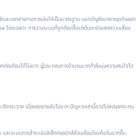
บัญชีและเอกสารทางการเงินให้เป็นมาตรฐาน แยกบัญชีธนาคารธุรกิจออก
rce
โดยเฉพาะ การวางระบบที่ถูกต้องตั้งแต่ต้นจะช่วยลดความเสี่ยง
ทต่อเดือนได้ไม่ยาก ผู้ประกอบการจำนวนมากกำลังมุ่งความสนใจไป
ระจัดกระจาย เมื่อยอดขายยังไม่มาก ปัญหาเหล่านี้อาจไม่ส่งผลกระทบ
ร และระบบการชำระเงินอิเล็กทรอนิกส์ล้วนเชื่อมโยงถึงกันมากขึ้น