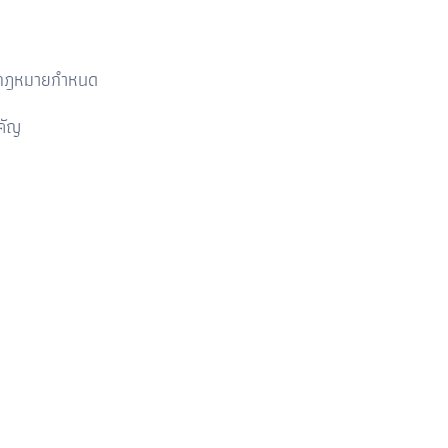
ที่กฎหมายกำหนด
คัญ