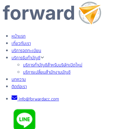
หน้าแรก
เกี่ยวกับเรา
บริการจดทะเบียน
บริการรับทำบัญชี
บริการทำบัญชีสำหรับบริษัทเปิดใหม่
บริการเปลี่ยนสำนักงานบัญชี
บทความ
ติดต่อเรา
info@forwardacc.com