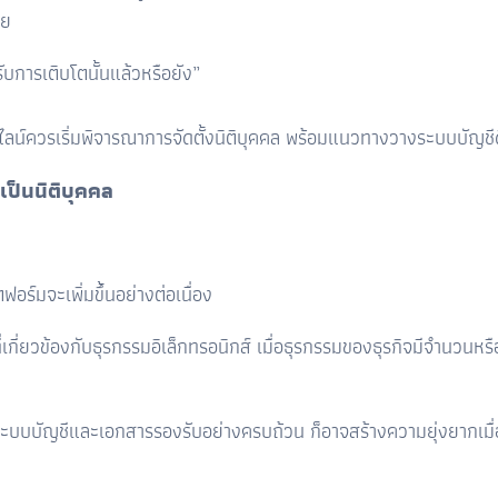
วย
ับการเติบโตนั้นแล้วหรือยัง”
ควรเริ่มพิจารณาการจัดตั้งนิติบุคคล พร้อมแนวทางวางระบบบัญชีดิจิท
ป็นนิติบุคคล
ร์มจะเพิ่มขึ้นอย่างต่อเนื่อง
กี่ยวข้องกับธุรกรรมอิเล็กทรอนิกส์ เมื่อธุรกรรมของธุรกิจมีจำนวนหร
ระบบบัญชีและเอกสารรองรับอย่างครบถ้วน ก็อาจสร้างความยุ่งยากเมื่